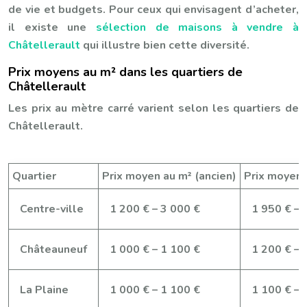
de vie et budgets. Pour ceux qui envisagent d’acheter,
il existe une
sélection de maisons à vendre à
Châtellerault
qui illustre bien cette diversité.
Prix moyens au m² dans les quartiers de
Châtellerault
Les prix au mètre carré varient selon les quartiers de
Châtellerault.
Quartier
Prix moyen au m² (ancien)
Prix moyen 
Centre-ville
1 200 € – 3 000 €
1 950 € – 
Châteauneuf
1 000 € – 1 100 €
1 200 € – 
La Plaine
1 000 € – 1 100 €
1 100 € – 