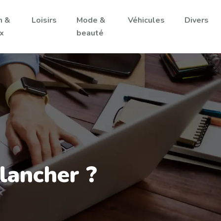
n &
Loisirs
Mode &
Véhicules
Divers
ux
beauté
plancher ?